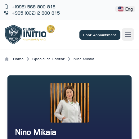
+(995) 568 800 815
Eng
+995 (032) 2 800 815
Book Appointment
Open
Home
Specialist Doctor
Nino Mikaia
Nino Mikaia