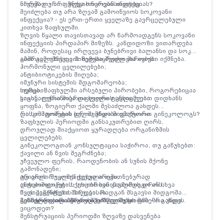
ნორმალური ფუნქციონირებისთვისაც.
იწვევს თუ არა ზღვა სოკოვან ინფექციას?
შეიძლება თუ არა ზღვამ გამოიწვიოს სოკოვანი
ინფექცია? - ეს ერთ-ერთი ყველაზე გავრცელებული
კითხვა ზაფხულში.
ზღვის წყალი თავისთავად არ წარმოადგენს სოკოვანი
ინფექციის პირდაპირ მიზეზს. კანდიდოზი ვითარდება
მაშინ, როდესაც ირღვევა ბუნებრივი ბალანსი და სოკოს
გამრავლებისთვის ხელსაყრელი პირობები იქმნება.
ამის გამომწვევი მიზეზები შეიძლება იყოს:
ჰორმონული ცვლილებები;
ანტიბიოტიკების მიღება;
იმუნური სისტემის მდგომარეობა;
სტრესი;
თუმცა, ზაფხულში არსებული პირობები, როგორებიცაა
ვაგინალური მიკროფლორის ცვლილება.
სიცხე, ტენიანობა და სველი ტანსაცმლით დიდხანს
ყოფნა, ზოგიერთ ქალში შესაძლოა გახდეს
დისკომფორტის ხელშემწყობი ფაქტორი.
რა სიმპტომების დროს უნდა მივმართოთ გინეკოლოგს?
ზაფხულის პერიოდში განსაკუთრებით ღირს,
დროულად მიაქციოთ ყურადღება ორგანიზმის
ცვლილებებს.
გინეკოლოგთან კონსულტაცია საჭიროა, თუ გაწუხებთ:
ქავილი ან წვის შეგრძნება;
უჩვეულო ფერის, რაოდენობის ან სუნის მქონე
გამონადენი;
ტკივილი მუცლის ქვედა არეში;
არ არის რეკომენდებული თვითნებურად
დისკომფორტი სქესობრივი კავშირის დროს;
ანტიბიოტიკების, სოკოს საწინააღმდეგო ან სხვა
წვის შეგრძნება შარდვისას;
მედიკამენტების მიღება, რადგან მსგავსი მიდგომა
განმეორებადი მსგავსი სიმპტომები.
შესაძლოა არასწორი მკურნალობის მიზეზი გახდეს.
მენსტრუაციის პერიოდში ზღვაზე ყოფნა - რა უნდა
ვიცოდეთ?
მენსტრუაციის პერიოდში ზღვაზე დასვენება