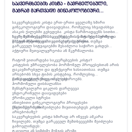
საკვერცხეების კისტა - გავრცელებული,
მაგრამ მართვადი გინეკოლოგიური
მდგომარეობა
საკვერცხეების კისტა ერთ-ერთი ყველაზე ხშირი
გინეკოლოგიური დაავადებაა, რომელიც სხვადასხვა
ასაკის ქალებში გვხვდება. კისტა წარმოადგენს სითხით
სავსე წარმონაქმნს საკვერცხეში ან მის ზედაპირზე და
ბევრ შემთხვევაში საკვერცხეების კისტა უსიმპტომოდ
უმეტეს შემთხვევაში კეთილთვისებიანია.
მიმდინარეობს და თვითნებურად ქრება, თუმცა
გარკვეულ სიტუაციებში შესაძლოა საჭირო გახდეს
აქტიური მეთვალყურეობა ან მკურნალობა.
რატომ ვითარდება საკვერცხეების კისტა?
კისტების უმრავლესობა ჰორმონულ პროცესებთან არის
დაკავშირებული და ფუნქციური ხასიათისაა. თუმცა
არსებობს სხვა ტიპის კისტებიც, რომლებიც
განსხვავებულ მიდგომას საჭიროებს.
რისკ-ფაქტორებად ითვლება:
ჰორმონული დისბალანსი
მენსტრუალური ციკლის დარღვევა
ენდოკრინული დაავადებები
ქრონიკული სტრესი
ანთებითი გინეკოლოგიური პროცესები
ენდომეტრიოზი
რა სიმპტომები შეიძლება მიუთითებდეს კისტის
არსებობაზე?
საკვერცხეების კისტა ხშირად არ იწვევს აშკარა
ჩივილებს, თუმცა გარკვეულ შემთხვევებში შეიძლება
გამოვლინდეს:
ტკივილი ან სიმძიმე მენჯის არეში