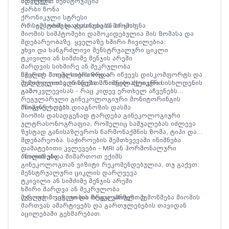
ითვლება:
ადრეული მენსტრუაცია
ჭარბი წონა
ქრონიკული სტრესი
ორსულობის დაგვიანება ან არყოფნა
რა სიმპტომები ახასიათებს მიომას
მიომის სიმპტომები დამოკიდებულია მის ზომასა და
მდებარეობაზე. ყველაზე ხშირი ჩივილებია:
უხვი და ხანგრძლივი მენსტრუალური ციკლი
ტკივილი ან სიმძიმე მენჯის არეში
შარდვის სიხშირე ან შეკრულობა
მუცლის მოცულობის ზრდა
ხშირად მიომა საერთოდ არ იწვევს დისკომფორტს და
დაღლილობა ან ანემიის ნიშნები ძლიერი სისხლდენის
შემთხვევით ვლინდება პროფილაქტიკური
გამო
გამოკვლევისას - რაც კიდევ ერთხელ აჩვენებს
რეგულარული გინეკოლოგიური მონიტორინგის
მნიშვნელობას.
როგორ ხდება დიაგნოზის დასმა
მიომის დასადგენად ტარდება გინეკოლოგიური
ულტრასონოგრაფია, რომელიც საშუალებას იძლევა
ზუსტად განისაზღვროს წარმონაქმნის ზომა, ტიპი და
მდებარეობა. საჭიროების შემთხვევაში ინიშნება
დამატებითი კვლევები - MRI ან ჰორმონალური
ანალიზები.
როდის უნდა მიმართოთ ექიმს
გინეკოლოგთან ვიზიტი რეკომენდებულია, თუ გაქვთ:
მენსტრუალური ციკლის დარღვევა
ტკივილი ან სიმძიმე მენჯის არეში
ხშირი შარდვა ან შეკრულობა
მუცლის მოცულობის ზრდა უმიზეზოდ
დროული ვიზიტი და რეგულარული შემოწმება მიომის
მართვას ამარტივებს და გართულებების თავიდან
აცილებაში გეხმარებათ.