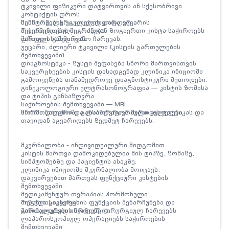
ტკივილი ფიზიკური დატვირთვის ან სქესობრივი
კონტაქტის დროს
მენსტრუალური ციკლის დარღვევა
სიმპტომების უგულებელყოფა არ არის
შებერილობის შეგრძნება
რეკომენდებული, რადგან ზოგიერთი კისტა საჭიროებს
შარდვის გახშირება
დროულ სამედიცინო ჩარევას.
უეცარი, ძლიერი ტკივილი (კისტის გართულების
შემთხვევაში)
დიაგნოსტიკა - ზუსტი შეფასება სწორი მართვისთვის
საკვერცხეების კისტის დასადგენად კლინიკა ინიციოში
გამოიყენება თანამედროვე დიაგნოსტიკური მეთოდები:
გინეკოლოგიური ულტრასონოგრაფია — კისტის ზომისა
და ტიპის განსაზღვრა
საჭიროების შემთხვევაში — MRI
ჰორმონალური და ლაბორატორიული კვლევები
სწორი დიაგნოზი განსაზღვრავს მართვის ტაქტიკას და
თავიდან აგვარიდებს ზედმეტ ჩარევებს.
მკურნალობა - ინდივიდუალური მიდგომით
კისტის მართვა დამოკიდებულია მის ტიპზე, ზომაზე,
სიმპტომებზე და პაციენტის ასაკზე.
კლინიკა ინიციოში მკურნალობა მოიცავს:
დაკვირვებით მართვას ფუნქციური კისტების
შემთხვევაში
მედიკამენტურ თერაპიას ჰორმონული
რეგულაციისთვის
მიზანია საკვერცხის ფუნქციის შენარჩუნება და
მინიმალურად ინვაზიურ ქირურგიულ ჩარევებს
გართულებების პრევენცია.
ლაპაროსკოპიულ ოპერაციებს საჭიროების
შემთხვევაში