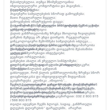
შესაძლებელია, თუმცა მნიშვნელოვანია
ინდივიდუალური კომფორტისა და ჰიგიენის
გათვალისწინება.
რეკომენდებულია:
ჰიგიენური საშუალებების სწორად გამოყენება;
მათი რეგულარული შეცვლა;
გამოყენების ინსტრუქციის დაცვა;
დისკომფორტის ან უჩვეულო სიმპტომების შემთხვევაში
რატომ არის მნიშვნელოვანი პროფილაქტიკური ვიზიტი
ექიმთან კონსულტაცია.
გინეკოლოგთან?
ქალის ჯანმრთელობაზე ზრუნვა მხოლოდ ჩივილების
გაჩენის შემდეგ არ უნდა დაიწყოს. რეგულარული
გინეკოლოგიური შემოწმება საშუალებას იძლევა,
დროულად შეფასდეს ჯანმრთელობის მდგომარეობა
გინეკოლოგთან ვიზიტი განსაკუთრებით
და საჭიროების შემთხვევაში დაიგეგმოს შესაბამისი
მნიშვნელოვანია, თუ:
კვლევები.
გაქვთ განმეორებადი ინფექციები;
გეგმავთ ორსულობას;
გაწუხებთ ახალი ან უჩვეულო სიმპტომები;
დიდი ხანია არ ჩაგიტარებიათ პროფილაქტიკური
გაიარეთ კონსულტაცია კლინიკა ინიციოს
შემოწმება.
პროფესიონალების გუნდთან
გახსოვდეთ, რომ ქალის ჯანმრთელობაზე ზრუნვა სწორ
დიაგნოსტიკასა და ინდივიდუალურ მიდგომაას
უკავშირდება. კლინიკა ,,ინიციოს”
მაღალკვალიფიციური გინეკოლოგები დაგეხმარებიან
ჩვენი სპეციალისტების გუნდი ზრუნავს, რომ ქალებმა
ჯანმრთელობის მდგომარეობის სწორად შეფასებაში,
მიიღონ თანამედროვე სტანდარტებზე დაფუძნებული,
საჭირო კვლევების დაგეგმვასა და შესაბამისი
უსაფრთხო და ხარისხიანი სამედიცინო მომსახურება.
რეკომენდაციების მიღებაში.
ვიზიტის დასაჯავშნად დაგვიკავშირდით: 032 2 800 815
/ 568 800 815
თვალი ადევნეთ ჩვენს ბლოგს, სადაც „ჯანმრთელი
დღეების დღიურების“ ფარგლებში, არაერთ