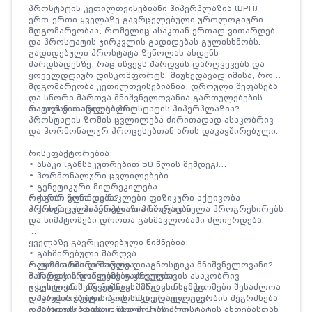
პროსტატის კეთილთვისებიანი ჰიპერპლაზია (BPH)
ერთ-ერთი ყველაზე გავრცელებული უროლოგიური
მდგომარეობაა, რომელიც ასაკთან ერთად ვითარდება
და პროსტატის ჯირკვლის გადიდებას გულისხმობს.
გადიდებული პროსტატა ზეწოლას ახდენს
შარდსადენზე, რაც იწვევს შარდვის დარღვევებს და
ყოველდღიურ დისკომფორტს. მიუხედავად იმისა, რომ
მდგომარეობა კეთილთვისებიანია, დროული შეფასება
და სწორი მართვა მნიშვნელოვანია გართულებების
თავიდან ასაცილებლად.
რატომ ვითარდება პროსტატის ჰიპერპლაზია?
პროსტატის ზომის ცვლილება ძირითადად ასაკობრივ
და ჰორმონალურ პროცესებთან არის დაკავშირებული.
რისკფაქტორებია
:
• ასაკი (განსაკუთრებით 50 წლის შემდეგ)
• ჰორმონალური ცვლილებები
• გენეტიკური მიდრეკილება
• ჭარბი წონა და ნაკლები ფიზიკური აქტივობა
როგორ ვლინდება?
• ქრონიკული ანთებითი პროცესები
პროსტატის ჰიპერპლაზია ხშირად ნელა პროგრესირებს
და სიმპტომები დროთა განმავლობაში ძლიერდება.
ყველაზე გავრცელებული ნიშნებია:
• გახშირებული შარდვა
• ღამით ხშირი შარდვა
რატომ არის დროული დიაგნოსტიკა მნიშვნელოვანი?
• შარდვის დაწყების გაძნელება
შარდვის პრობლემები ყოველთვის ასაკობრივ
• სუსტი ან შეწყვეტილი შარდის ნაკადი
ცვლილებას არ ნიშნავს. მსგავსი სიმპტომები შესაძლოა
• შარდის ბუშტის ბოლომდე დაუცლელობის შეგრძნება
დაკავშირებული იყოს სხვა უროლოგიურ
• შარდვის გადაუდებელი სურვილი
დაავადებებთანაც, მათ შორის პროსტატის ანთებასთან