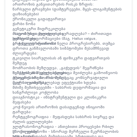
ართროზის განვითარების რისკს ზრდის:
წარსული ტრავმები (დამტვრევები, მყეს–ლიგამენტების
დაზიანებები)
ქრონიკული გადატვირთვა
ჭარბი წონა
გენეტიკური მიდრეკილება
ასაკობრივი ცვლილებები
რატომ უნდა მივაქციოთ ყურადღება? – ძირითადი
ტერფის დეფორმაციები (მაგ.
სიმპტომები
Hallux valgus
,
ბრტყელტერფიანობა)
კოჭ-წვივის ართროზი ნელა პროგრესირებს, თუმცა
დროთა განმავლობაში სიმპტომები შესამჩნევად
ძლიერდება:
ტკივილი სიარულისას ან ფიზიკური დატვირთვის
შემდეგ
მოძრაობის შეზღუდვა, „გაჭედვის“ შეგრძნება
შეშუპება ან მსუბუქი ანთება
სიმპტომების უგულებელყოფა შეიძლება გამოიწვიოს
ტკაცუნის ხმა მოძრაობისას
პროგრესირება, რის შემდეგაც კონსერვატიული
დილით გაშეშება
მკურნალობა ნაკლებად ეფექტიანი ხდება.
მძიმე შემთხვევებში - სახსრის დეფორმაცია და
ხანგრძლივი კოჭლობა
დიაგნოსტიკა - ინსტრუმენტული და კლინიკური
შეფასება
კოჭ-წვივის ართროზის დასადგენად ინიციოში
ტარდება:
რენტგენოგრაფია
- შეფასდება სახსრის სივრცე და
ძვლის ცვლილებები
ულტრასონოგრაფია
- ანთებითი პროცესები რბილ
ქსოვილებში
სწორი დიაგნოზი - სწორად შერჩეული მკურნალობის
MRI
საფუძველია.
- საჭიროების შემთხვევაში, ხრტილისა და