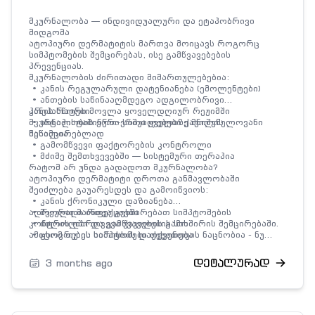
მკურნალობა — ინდივიდუალური და ეტაპობრივი
მიდგომა
ატოპიური დერმატიტის მართვა მოიცავს როგორც
სიმპტომების შემცირებას, ისე გამწვავებების
პრევენციას.
მკურნალობის ძირითადი მიმართულებებია:
• კანის რეგულარული დატენიანება (ემოლენტები)
• ანთების საწინააღმდეგო ადგილობრივი
პრეპარატები
კანის სწორი მოვლა ყოველდღიურ რეჟიმში
• ანტიჰისტამინური საშუალებები ქავილის
მკურნალობის ერთ-ერთი ყველაზე მნიშვნელოვანი
შესამცირებლად
ნაწილია.
• გამომწვევი ფაქტორების კონტროლი
• მძიმე შემთხვევებში — სისტემური თერაპია
რატომ არ უნდა გადადოთ მკურნალობა?
ატოპიური დერმატიტი დროთა განმავლობაში
შეიძლება გაუარესდეს და გამოიწვიოს:
• კანის ქრონიკული დაზიანება
• მეორადი ინფექციები
ადრეული მართვა გეხმარებათ სიმპტომების
• ძილის დარღვევა ქავილის გამო
კონტროლში და გამწვავებების სიხშირის შემცირებაში.
• ცხოვრების ხარისხის დაქვეითება
ამიტომ თუ ეს სიმპტომები თქვენთვის ნაცნობია - ნუ
გადადებთ მკურნალობას, იზრუნეთ საკუთარ
ჯანმრთელობაზე!
დეტალურად
3 months ago