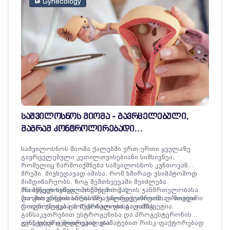
Gynecology
საშვილოსნოს მიომა - გავრცელებული,
მაგრამ კონტროლირებადი
გინეკოლოგიური პრობლემა
საშვილოსნოს მიომა ქალებში ერთ-ერთი ყველაზე
გავრცელებული კეთილთვისებიანი სიმსივნეა,
რომელიც წარმოიქმნება საშვილოსნოს კუნთოვან
შრეში. მიუხედავად იმისა, რომ ხშირად უსიმპტომოდ
მიმდინარეობს, ზოგ შემთხვევაში შეიძლება
მნიშვნელოვნად იმოქმედოს ქალის ჯანმრთელობასა
რა იწვევს საშვილოსნოს მიომას
და ცხოვრების ხარისხზე. სწორედ ამიტომ, დროული
მიომის განვითარება მრავალფაქტორიანია - მთავარი
დიაგნოსტიკა და მკურნალობა გადამწყვეტია.
როლი ენიჭება ჰორმონულ დისბალანსს,
განსაკუთრებით ესტროგენისა და პროგესტერონის
დონეების ცვლილებას. დამატებით რისკ-ფაქტორებად
გენეტიკური მიდრეკილება