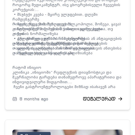
როგორც მედიკამენტურ, ისე ცხოვრებისეული ჩვევების
კორექციას:
• მსუბუქი კვება - მცირე ულუფებით, დღეში
რამდენჯერმე
• მავნე ჩვევების შეზღუდვა (ალკოჰოლი, მოწევა, ყავა)
როდის უნდა მიმართოთ ექიმს
• წოლის წინ მინიმუმ 2–3 საათით ადრე კვება
გასტროენტეროლოგთან ვიზიტი აუცილებელია, თუ
• წონის ნორმალიზება
გაქვთ:
• პროტონული ტუმბოს ინჰიბიტორების ან ანტაციდების
• გულძმარვა კვირაში რამდენჯერმე
დანიშვნა ექიმის რეკომენდაციით
• ტკივილი ან წვის შეგრძნება ჭამის შემდეგ
დროული ვიზიტი დაგეხმარებათ გართულებების
• ყლაპვის გაძნელება ან ხმის ცვლილება
თავიდან აცილებაში - მათ შორის საყლაპავის ანთებისა
• მუდმივი ხველა ან ყელის გაღიზიანება
და წყლულების განვითარებაში.
რატომ ინიციო
კლინიკა „ინიციოში“ რეფლუქსის დიაგნოსტიკა და
მკურნალობა ტარდება თანამედროვე აპარატურითა და
ინდივიდუალური მიდგომით.
ჩვენი გასტროენტეროლოგები მიზნად ისახავენ არა
მხოლოდ სიმპტომების შემსუბუქებას, არამედ მიზეზის
აღმოფხვრას და თქვენი ცხოვრების ხარისხის
დეტალურად
8 months ago
გაუმჯობესებას.