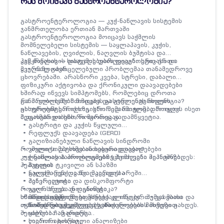
რას მოიცავს გასტროენტეროლოგია?
გასტროენტეროლოგია — კუჭ-ნაწლავის სისტემის
ჯანმრთელობა ერთიან მართვაში
გასტროენტეროლოგია მოიცავს საჭმლის
მომნელებელი სისტემის — საყლაპავის, კუჭის,
ნაწლავების, ღვიძლის, ნაღვლის ბუშტისა და
პანკრეასის — დაავადებების დიაგნოსტიკასა და
კუჭ-ნაწლავის სისტემის დარღვევები ერთ-ერთი
მკურნალობას.
ყველაზე გავრცელებული პრობლემაა თანამედროვე
ცხოვრებაში. არასწორი კვება, სტრესი, დაბალი
ფიზიკური აქტივობა და ქრონიკული დაავადებები
ხშირად იწვევს სიმპტომებს, რომლებიც დროთა
განმავლობაში მძიმდება და გავლენას ახდენს
რა პრობლემებს მოიცავს გასტროენტეროლოგია?
ცხოვრების ხარისხზე. სწორედ ამიტომ, დროული
გასტროენტეროლოგიური მიმართულება მოიცავს ისეთ
შეფასება და სწორი მართვა გადამწყვეტია.
მდგომარეობებს, როგორიცაა:
• გასტრიტი და კუჭის წყლული
• რეფლუქს დაავადება (GERD)
• გაღიზიანებული ნაწლავის სინდრომი
• კოლიტი და სხვა ანთებითი დაავადებები
რომელი სიმპტომებია საყურადღებო?
• ღვიძლის პათოლოგიები (ცხიმოვანი ჰეპატოზი,
კუჭ-ნაწლავის პრობლემებზე შეიძლება მიანიშნებდეს:
ჰეპატიტი)
• მუცლის ტკივილი ან სპაზმი
• ნაღვლ-კენჭოვანი დაავადება
• გულძმარვა და წვა მკერდის არეში
• პანკრეატიტი
• შებერილობა და დისკომფორტი
• გულისრევა ან ღებინება
როგორ ხდება დიაგნოსტიკა?
ხშირად სიმპტომები მსუბუქად იწყება, თუმცა მათი
• მადის ცვლილება
სწორი დიაგნოზი ეფუძნება კლინიკურ შეფასებასა და
იგნორირება შეიძლება გართულებების მიზეზი გახდეს.
• წონის დაუგეგმავი კლება
თანამედროვე კვლევებს. საჭიროების მიხედვით
• ყაბზობა ან დიარეა
შეიძლება ჩატარდეს:
• საერთო სისუსტე
• ლაბორატორიული ანალიზები