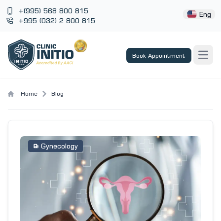
+(995) 568 800 815
Eng
+995 (032) 2 800 815
Book Appointment
Open
Home
Blog
Gynecology