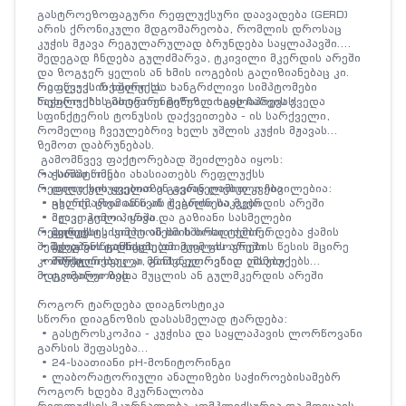
გასტროეზოფაგური რეფლუქსური დაავადება (GERD)
არის ქრონიკული მდგომარეობა, რომლის დროსაც
კუჭის მჟავა რეგულარულად ბრუნდება საყლაპავში.
შედეგად ჩნდება გულძმარვა, ტკივილი მკერდის არეში
და ზოგჯერ ყელის ან ხმის იოგების გაღიზიანებაც კი.
რეფლუქსის ხშირი და ხანგრძლივი სიმპტომები
რა იწვევს რეფლუქსს
საჭიროებს გასტროენტეროლოგის ჩარევას.
რეფლუქსის მთავარი მიზეზია საყლაპავის ქვედა
სფინქტერის ტონუსის დაქვეითება - ის სარქველი,
რომელიც ჩვეულებრივ ხელს უშლის კუჭის მჟავას
ზემოთ დაბრუნებას.
გამომწვევ ფაქტორებად შეიძლება იყოს:
• ჭარბი წონა
რა სიმპტომები ახასიათებს რეფლუქსს
• დიდი ულუფებით ან გვიან ღამით კვება
რეფლუქსის ყველაზე გავრცელებული ჩივილებია:
• ცხარე, ცხიმიანი ან ტკბილი საკვები
• გულძმარვა ან წვის შეგრძნება მკერდის არეში
• ალკოჰოლი, ყავა და გაზიანი სასმელები
• მჟავე გემო პირში
• მოწევა
• ყელის ტკივილი ან ხმის ბოხი ტემბრი
რეფლუქსის სიმპტომები ხშირად ძლიერდება ჭამის
• მჭიდრო ტანსაცმელი მუცლის არეში
• ყლაპვის გაძნელება
შემდეგ ან წოლისას, ამიტომ ცხოვრების წესის მცირე
• ორსულობა
• მშრალი ხველა, განსაკუთრებით ღამით
კორექტირებაც კი მნიშვნელოვნად ამსუბუქებს
• ტკივილი ზედა მუცლის ან გულმკერდის არეში
მდგომარეობას.
როგორ ტარდება დიაგნოსტიკა
სწორი დიაგნოზის დასასმელად ტარდება:
• გასტროსკოპია - კუჭისა და საყლაპავის ლორწოვანი
გარსის შეფასება
• 24-საათიანი pH-მონიტორინგი
• ლაბორატორიული ანალიზები საჭიროებისამებრ
როგორ ხდება მკურნალობა
რეფლუქსის მკურნალობა კომპლექსურია და მოიცავს