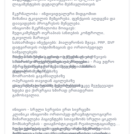
ლიგამენტების დეტალური შესწავლისთვის
მკურნალობა
-
ინდივიდუალური მიდგომით
მიზანია ტკივილის შემცირება, ფუნქციის აღდგენა და
დაავადების პროგრესის შენელება.
ინიციოში მკურნალობა მოიცავს:
მედიკამენტურ თერაპიას (ანთების კონტროლი,
ტკივილის მართვა)
სახსარშიდა ინექციებს
: ჰიალურონის მჟავა, PRP, SVF
დატვირთვის ოპტიმიზაციას და ორთოპედიულ
საშუალებებს
მძიმე ართროზის დროს -
რატომ არ უნდა გადაიდოს მკურნალობა?
ტერფის ან კოჭ-წვივის
სახსრის კორექტირებადი ოპერაციები
ართროზი პროგრესირებადი პროცესია - რაც უფრო
პროგრესირებული შემთხვევებში -
ადრე დაიწყება მართვა, მით მეტია შანსი:
სახსრის
ენდოპროთეზირება
ტკივილის შემცირებაზე
მოძრაობის გაჯანსაღებაზე
ოპერაციის თავიდან აცილებაზე
ცხოვრების ხარისხის შენარჩუნებაზე
დაგვიანებულ ეტაპზე ცვლილებები უკვე შეუქცევადი
ხდება და ქირურგია ხშირად ერთადერთი
გამოსავალია.
ინიციო
-
სრული სერვისი ერთ სივრცეში
კლინიკა ინიციოში ორთოპედ-ტრავმატოლოგიური
მიმართულება პაციენტებს სთავაზობს
სრული ციკლის
მომსახურებას
- დიაგნოსტიკიდან რეაბილიტაციამდე.
ჩვენი ექიმების გამოცდილება, თანამედროვე
თუ გაქვთ ტკივილი, დისკომფორტი ან მოძრაობის
ტექნოლოგიები და ინდივიდუალურად დაგეგმილი
შეზღუდვა - საუკეთესო დრო დიაგნოსტიკისთვის