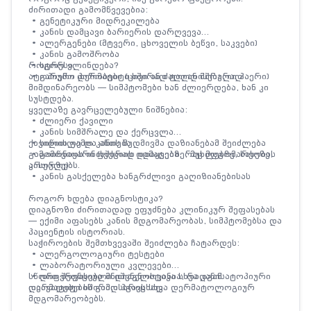
ძირითადი გამომწვევებია:
• გენეტიკური მიდრეკილება
• კანის დამცავი ბარიერის დარღვევა
• ალერგენები (მტვერი, ცხოველის ბეწვი, საკვები)
• კანის გამოშრობა
• სტრესი
როგორ ვლინდება?
• გარემო პირობები (ცივი ან ძალიან მშრალი ჰაერი)
ატოპიური დერმატიტი ხშირად ტალღისებურად
მიმდინარეობს — სიმპტომები ხან ძლიერდება, ხან კი
სუსტდება.
ყველაზე გავრცელებული ნიშნებია:
• ძლიერი ქავილი
• კანის სიმშრალე და ქერცვლა
• სიწითლე და ანთება
ქავილის გამო კანის მუდმივმა დაზიანებამ შეიძლება
• გამონაყარი (ხშირად იდაყვებზე, მუხლებზე, სახეზე,
გამოიწვიოს ინფექციის დამატება, რაც მდგომარეობას
კისერზე)
ართულებს.
• კანის გასქელება ხანგრძლივი გაღიზიანებისას
როგორ ხდება დიაგნოსტიკა?
დიაგნოზი ძირითადად ეფუძნება კლინიკურ შეფასებას
— ექიმი აფასებს კანის მდგომარეობას, სიმპტომებსა და
პაციენტის ისტორიას.
საჭიროების შემთხვევაში შეიძლება ჩატარდეს:
• ალერგოლოგიური ტესტები
• ლაბორატორიული კვლევები
• დიფერენციული დიაგნოსტიკა სხვა კანის
სწორი შეფასება მნიშვნელოვანია, რადგან ატოპიური
დაავადებების გამოსარიცხად
დერმატიტი ხშირად ჰგავს სხვა დერმატოლოგიურ
მდგომარეობებს.