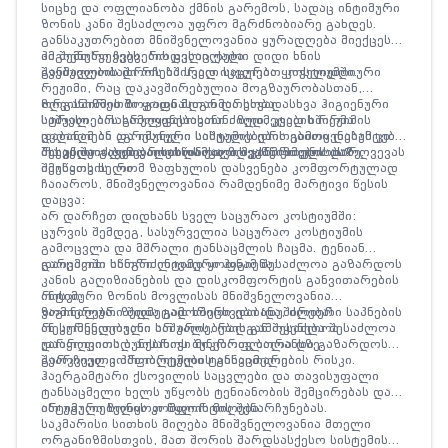
სიცხე და ოფლიანობა ქმნის გარემოს, სადაც ინტიმური
ზონის კანი შესაძლოა უფრო მგრძნობიარე გახდეს.
განსაკუთრებით მნიშვნელოვანია ყურადღება მიექცეს
იმ შემთხვევებს, როდესაც ქალი დიდი ხნის
ჰიგიენური ჩვევების ცვლილება:
განმავლობაში რჩება სველ საცურაო კოსტიუმში.
შვებულების დროს ხშირად იცვლება ყოველდღიური
რეჟიმი, რაც დაკავშირებულია მოგზაურობასთან,
ზღვისპირეთში ყოფნასთან და სხვადასხვა ჰიგიენური
ორგანიზმის ზოგადი მდგომარეობა:
საშუალების გამოყენებასთან. ზედმეტად ხშირმა
სტრესი, არასრულფასოვანი ძილი, კვების რეჟიმის
დაბანამ ან აგრესიული საშუალებების გამოყენებამ კი
ცვლილება და იმუნური სისტემის დროებითი დასუსტება
შესაძლოა ბუნებრივი დამცავი მექანიზმების დარღვევას
ასევე შეიძლება აისახოს ქალის ჯანმრთელობაზე.
რა უნდა გავითვალისწინოთ ზღვაზე ყოფნისას?
შეუწყოს ხელი.
იმისათვის, რომ ზაფხულის დასვენება კომფორტულად
ჩაიაროს, მნიშვნელოვანია რამდენიმე მარტივი წესის
დაცვა:
არ დარჩეთ დიდხანს სველ საცურაო კოსტიუმში:
ცურვის შემდეგ, სასურველია საცურაო კოსტიუმის
გამოცვლა და მშრალი ტანსაცმლის ჩაცმა. ტენიან
გარემოში ხანგრძლივად ყოფნამ შესაძლოა გაზარდოს
დაიცავით სწორი ინტიმური ჰიგიენა:
კანის გაღიზიანების და დისკომფორტის განვითარების
რისკი.
ინტიმური ზონის მოვლისას მნიშვნელოვანია
ზომიერება. ზედმეტად ხშირი დაბანა, ძლიერი საპნების
ვაგინალური შიდა გამორეცხვები (დუშირება)
ან სურნელოვანი საშუალებების გამოყენება შესაძლოა
რეკომენდებული არ არის, რადგან შესაძლოა
უარყოფითად აისახოს ბუნებრივ ბალანსზე.
დაარღვიოს ბუნებრივი მიკროფლორა და გაზარდოს
გარკვეული პრობლემების განვითარების რისკი.
შეარჩიეთ კომფორტული ტანსაცმელი:
ჰაერგამტარი ქსოვილის საცვლები და თავისუფალი
ტანსაცმელი ხელს უწყობს ტენიანობის შემცირებას და
ინტიმური ზონის კომფორტის შენარჩუნებას.
არ უგულებელყოთ წყლის მიღება:
საკმარისი სითხის მიღება მნიშვნელოვანია მთელი
ორგანიზმისთვის, მათ შორის შარდსასქესო სისტემის