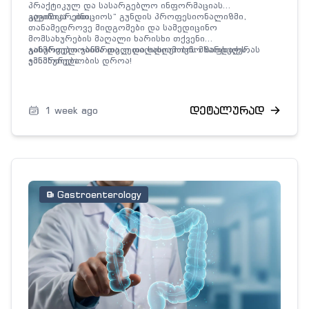
პრაქტიკულ და სასარგებლო ინფორმაციას
გაგიზიარებთ.
კლინიკა ,,ინიციოს” გუნდის პროფესიონალიზმი,
თანამედროვე მიდგომები და სამედიცინო
მომსახურების მაღალი ხარისხი თქვენი
ჯანმრთელობისა და კეთილდღეობის მხარდაჭერას
გისურვებთ ჯანმრთელ და სასიამოვნო ზაფხულს,
ემსახურება.
ჯანმრთელობის დროა!
დეტალურად
1 week ago
Gastroenterology