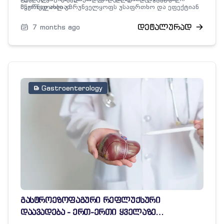
მკურნალობა უზრუნველყოფს უსაფრთხო და ეფექტიან
სწორედ ახლაა.
შედეგს.
დეტალურად
7 months ago
Gastroenterology
გასტროეზოფაგური რეფლუქსური
დაავადება - ერთ-ერთი ყველაზე
გავრცელებული კუჭ-ნაწლავის პრობლემა