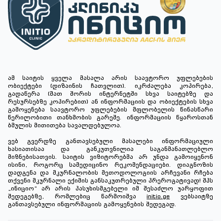
ამ საიტის ყველა მასალა არის საავტორო უფლებების
ობიექტები (დიზაინის ჩათვლით). იკრძალება კოპირება,
გადაწერა (მათ შორის ინტერნეტში სხვა საიტებზე და
რესურსებზე კოპირებით) ან ინფორმაციის და ობიექტების სხვა
გამოყენება საავტორო უფლებების მფლობელის წინასწარი
წერილობითი თანხმობის გარეშე. ინფორმაციის წყაროსთან
ბმულის მითითება სავალდებულოა.
ვებ გვერდზე განთავსებული მასალები ინფორმაციული
ხასიათისაა და განკუთვნილია საგანმანათლებლო
მიზნებისათვის. საიტის ვიზიტორებმა არ უნდა გამოიყენონ
ისინი, როგორც სამედიცინო რეკომენდაციები. დიაგნოზის
დადგენა და მკურნალობის მეთოდოლოგიის არჩევანი რჩება
თქვენი მკურნალი ექიმის განსაკუთრებული პრეროგატივად! შპს
„ინიციო“ არ არის პასუხისმგებელი იმ შესაძლო უარყოფით
შედეგებზე, რომლებიც წარმოიშვა
initio.ge
ვებსაიტზე
განთავსებული ინფორმაციის გამოყენების შედეგად.