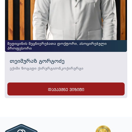
მედიცინის მეცნიერებათა დოქტორი, ასოცირებული
პროფესორი
თეიმურაზ გორგოძე
ექიმი ზოგადი ქირურგი/ონკოქირურგი
დაჯავშნე ვიზიტი