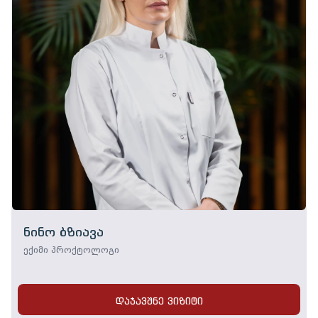
ნინო ბზიავა
ექიმი პროქტოლოგი
დაჯავშნე ვიზიტი